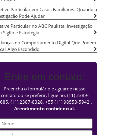
etive Particular em Casos Familiares: Quando a
estigação Pode Ajudar
etive Particular no ABC Paulista: Investigação
 Sigilo e Estratégia
anças no Comportamento Digital Que Podem
icar Algo Escondido
Entre em contato:
Preencha o formulário e aguarde nosso
contato ou se preferir, ligue no:
(11) 2389-
685
,
(11) 2387-8328
,
+55 (11) 98553-5942
.
Atendimento confidencial.