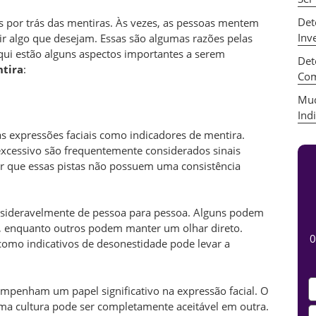
Det
 por trás das mentiras. Às vezes, as pessoas mentem
Inv
ir algo que desejam. Essas são algumas razões pelas
Aqui estão alguns aspectos importantes a serem
Det
ntira
:
Com
Mud
Ind
s expressões faciais como indicadores de mentira.
 excessivo são frequentemente considerados sinais
er que essas pistas não possuem uma consistência
consideravelmente de pessoa para pessoa. Alguns podem
, enquanto outros podem manter um olhar direto.
0
como indicativos de desonestidade pode levar a
sempenham um papel significativo na expressão facial. O
ma cultura pode ser completamente aceitável em outra.