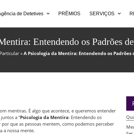
Agência de Detetives
PRÊMIOS
SERVIÇOS
R
 Mentira: Entendendo os Padrões 
Particular
»
A Psicologia da Mentira: Entendendo os Padrõe
com mentiras. É algo que acontece, e queremos entender
Qua
juntos a “
Psicologia da Mentira
: Entendendo os
r por que as pessoas mentem, como podemos perceber
Meu
ra a nossa mente.
Ser