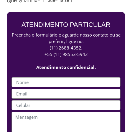
[gravityform id="1" title="false"]
ATENDIMENTO PARTICULAR
Preencha o formulário e aguarde nosso contato ou se
preferir, ligue no:
(11) 2688-4352
,
+55 (11) 98553-5942
.
Atendimento confidencial.