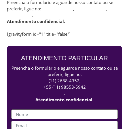
Preencha o formulário e aguarde nosso contato ou se
preferir, ligue no:
(11) 2389-0685
,
(11) 2387-8328
,
(11)
98553-5942
.
Atendimento confidencial.
[gravityform id="1" title="false"]
ATENDIMENTO PARTICULAR
Preencha o formulário e aguarde nosso contato ou se
preferir, ligue no:
(11) 2688-4352
,
+55 (11) 98553-5942
.
Atendimento confidencial.