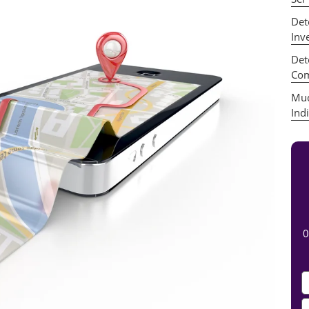
Det
Inv
Det
Com
Mud
Ind
0