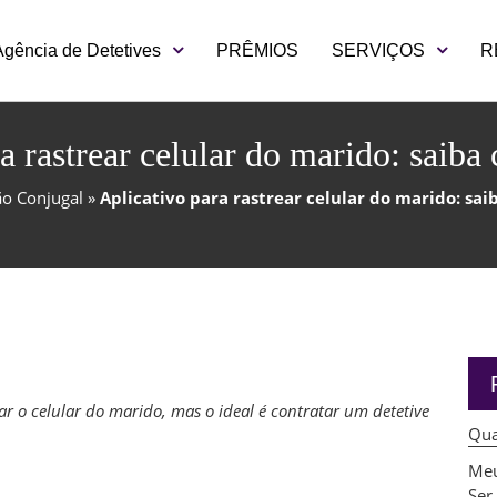
Agência de Detetives
PRÊMIOS
SERVIÇOS
R
a rastrear celular do marido: saib
ão Conjugal
»
Aplicativo para rastrear celular do marido: sa
1
ear o celular do marido, mas o ideal é contratar um detetive
Qua
Meu
Ser