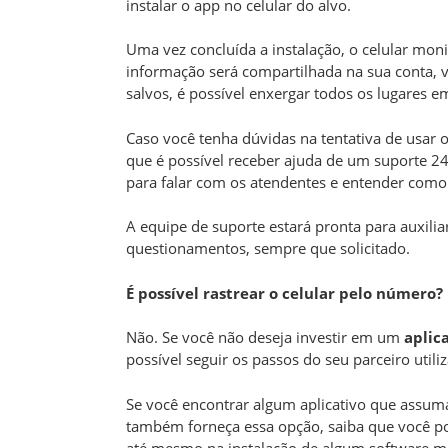
instalar o app no celular do alvo.
Uma vez concluída a instalação, o celular moni
informação será compartilhada na sua conta, ve
salvos, é possível enxergar todos os lugares e
Caso você tenha dúvidas na tentativa de usar 
que é possível receber ajuda de um suporte 24
para falar com os atendentes e entender como
A equipe de suporte estará pronta para auxilia
questionamentos, sempre que solicitado.
É possível rastrear o celular pelo número?
Não. Se você não deseja investir em um
aplic
possível seguir os passos do seu parceiro util
Se você encontrar algum aplicativo que assum
também forneça essa opção, saiba que você pod
até mesmo na instalação de algum software ma