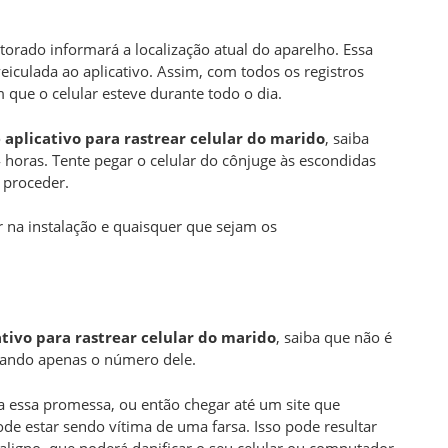
torado informará a localização atual do aparelho. Essa
iculada ao aplicativo. Assim, com todos os registros
m que o celular esteve durante todo o dia.
o
aplicativo para rastrear celular do marido
, saiba
 horas. Tente pegar o celular do cônjuge às escondidas
 proceder.
r na instalação e quaisquer que sejam os
ativo para
rastrear celular do marido
, saiba que não é
izando apenas o número dele.
a essa promessa, ou então chegar até um site que
e estar sendo vítima de uma farsa. Isso pode resultar
ligno, que poderá danificar o seu celular ou computador.