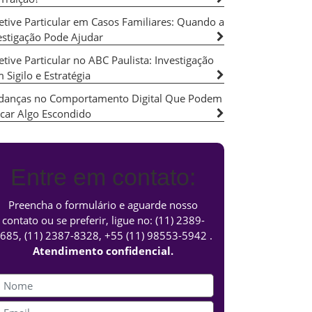
etive Particular em Casos Familiares: Quando a
estigação Pode Ajudar
etive Particular no ABC Paulista: Investigação
 Sigilo e Estratégia
anças no Comportamento Digital Que Podem
icar Algo Escondido
Entre em contato:
Preencha o formulário e aguarde nosso
contato ou se preferir, ligue no:
(11) 2389-
685
,
(11) 2387-8328
,
+55 (11) 98553-5942
.
Atendimento confidencial.