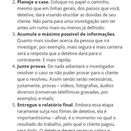
Planeje o caso
. Coloque no papel o caminho,
mesmo que em linhas gerais, dos passos que você,
detetive, dará visando elucidar as dúvidas de seu
cliente. Não parta para uma investigação sem ter
antes um rumo mais-ou-menos já definido;
Acumule o máximo possível de informações
.
Quanto mais souber acerca da pessoa que irá
investigar, por exemplo, mais segura e mais certeira
será a resposta que a detetive dará para o
contratante. E mais rápida;
Junte provas
. De nada adiantará o investigador
resolver o caso se não puder provar para o cliente
que o resolveu. Assim sendo serão necessárias,
justamente, provas – vídeos, fotografias, áudios
diversos (conversas telefônicas gravadas, por
exemplo), e-mails;
Entregue o relatório final
. Embora essa etapa
raramente surja nos filmes de detetive, ela é
importantíssima – afinal, é o momento no qual o
resultado do trabalho, pelo qual o cliente pagou,
será dado. O detetive deverá reservar calma e