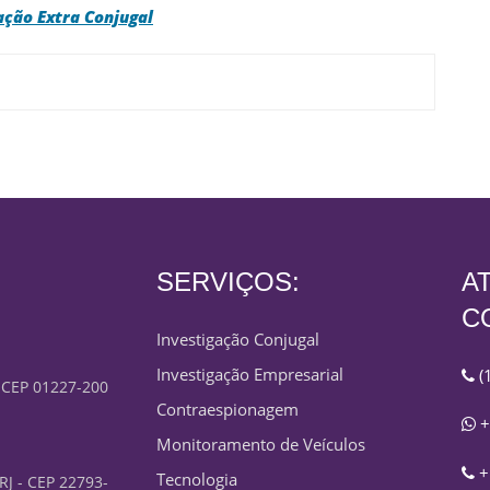
ação Extra Conjugal
SERVIÇOS:
A
C
Investigação Conjugal
Investigação Empresarial
(
- CEP 01227-200
Contraespionagem
+
Monitoramento de Veículos
+
Tecnologia
 RJ - CEP 22793-