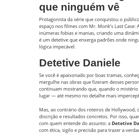
que ninguém vê
Protagonista da série que conquistou o públ
espaço nos filmes com Mr. Monk’s Last Case: 
inúmeras fobias e manias, criando uma dinâmi
é um detetive que enxerga padrões onde nin
lógica impecável.
Detetive Daniele
Se você é apaixonado por boas tramas, conheç
mergulhe nas obras que fizeram desses person
continuam mostrando que, quando o mistério 
lugar — até mesmo no detalhe mais imperceptí
Mas, ao contrário dos roteiros de Hollywood, o
discrição e resultados concretos. Por isso, qua
com quem entende do assunto: a
Detetive Da
com ética, sigilo e precisão para trazer a verd