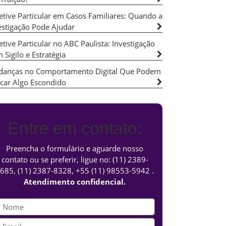
etive Particular em Casos Familiares: Quando a
estigação Pode Ajudar
etive Particular no ABC Paulista: Investigação
 Sigilo e Estratégia
anças no Comportamento Digital Que Podem
icar Algo Escondido
Entre em contato:
Preencha o formulário e aguarde nosso
contato ou se preferir, ligue no:
(11) 2389-
685
,
(11) 2387-8328
,
+55 (11) 98553-5942
.
Atendimento confidencial.