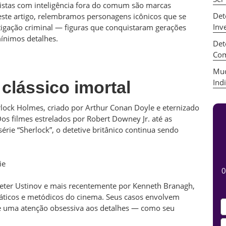
nistas com inteligência fora do comum são marcas
Det
Neste artigo, relembramos personagens icônicos que se
Inv
tigação criminal — figuras que conquistaram gerações
ínimos detalhes.
Det
Com
Mud
Ind
clássico imortal
rlock Holmes, criado por Arthur Conan Doyle e eternizado
s filmes estrelados por Robert Downey Jr. até as
rie “Sherlock”, o detetive britânico continua sendo
ie
0
eter Ustinov e mais recentemente por Kenneth Branagh,
máticos e metódicos do cinema. Seus casos envolvem
e uma atenção obsessiva aos detalhes — como seu