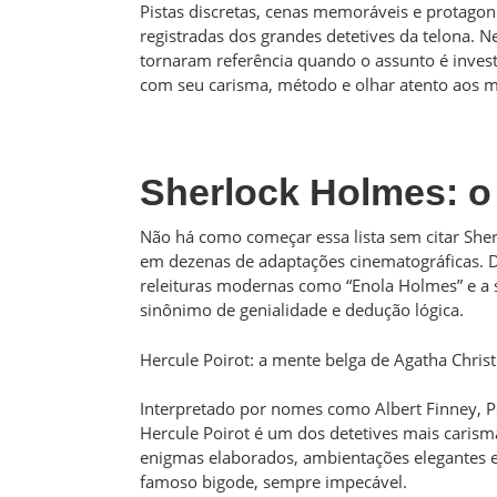
Pistas discretas, cenas memoráveis e protago
registradas dos grandes detetives da telona. 
tornaram referência quando o assunto é inves
com seu carisma, método e olhar atento aos m
Sherlock Holmes: o 
Não há como começar essa lista sem citar She
em dezenas de adaptações cinematográficas. Do
releituras modernas como “Enola Holmes” e a sé
sinônimo de genialidade e dedução lógica.
Hercule Poirot: a mente belga de Agatha Christ
Interpretado por nomes como Albert Finney, P
Hercule Poirot é um dos detetives mais caris
enigmas elaborados, ambientações elegantes 
famoso bigode, sempre impecável.