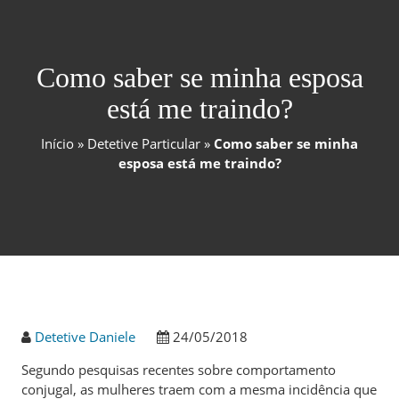
Como saber se minha esposa
está me traindo?
Início
»
Detetive Particular
»
Como saber se minha
esposa está me traindo?
Detetive Daniele
24/05/2018
Segundo pesquisas recentes sobre comportamento
conjugal, as mulheres traem com a mesma incidência que