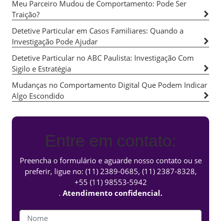
Meu Parceiro Mudou de Comportamento: Pode Ser
Traição?
Detetive Particular em Casos Familiares: Quando a
Investigação Pode Ajudar
Detetive Particular no ABC Paulista: Investigação Com
Sigilo e Estratégia
Mudanças no Comportamento Digital Que Podem Indicar
Algo Escondido
Entre em contato:
Preencha o formulário e aguarde nosso contato ou se
preferir, ligue no:
(11) 2389-0685
,
(11) 2387-8328
,
+55 (11) 98553-5942
.
Atendimento confidencial.