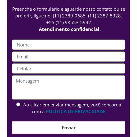
Preencha o formulário e aguarde nosso contato ou se
preferir, ligue no:
(11) 2389-0685
,
(11) 2387-8328
,
+55 (11) 98553-5942
.
Atendimento confidencial.
Ao clicar em enviar mensagem, você concorda
com a
POLÍTICA DE PRIVACIDADE