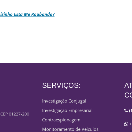
izinho Está Me Roubando?
SERVIÇOS:
A
C
Investigação Conjugal
Investigação Empresarial
(
- CEP 01227-200
Contraespionagem
+
Monitoramento de Veículos