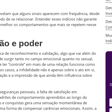
Det
Inv
 revelam que alguns sinais aparecem com frequência, desde
do de se relacionar. Entender esses indícios não garante
Det
r melhor os comportamentos que mais se repetem nesse
Com
Mud
Ind
ção e poder
a de reconhecimento e validação, algo que vai além do
de surgir tanto no campo emocional quanto no sexual,
de ter “controle” em mais de uma relação funciona como
 casos, a infidelidade não é apenas sobre o ato em si,
zação e a impressão de que ainda têm influência sobre
0
seguranças pessoais, à falta de satisfação em
padrões de comportamento aprendidos ao longo do
ios e conquistas gera uma sensação momentânea de
uma forma de compensar carências emocionais. Assim, a