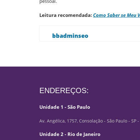
pessoal.
Leitura recomendada:
Como Saber se Meu V
bbadminseo
ENDEREÇOS:
Unidade 1 - São Paulo
Av. Angélica, 1757, Consolação - São Paulo - SP 
Unidade 2 - Rio de Janeiro