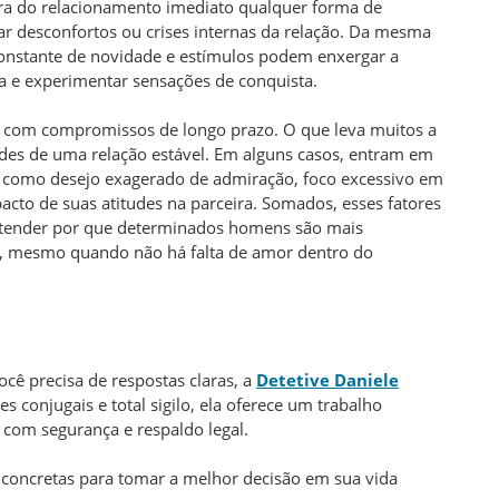
ora do relacionamento imediato qualquer forma de
tar desconfortos ou crises internas da relação. Da mesma
onstante de novidade e estímulos podem enxergar a
 e experimentar sensações de conquista.
ar com compromissos de longo prazo. O que leva muitos a
ades de uma relação estável. Em alguns casos, entram em
ais como desejo exagerado de admiração, foco excessivo em
cto de suas atitudes na parceira. Somados, esses fatores
entender por que determinados homens são mais
s, mesmo quando não há falta de amor dentro do
você precisa de respostas claras, a
Detetive Daniele
s conjugais e total sigilo, ela oferece um trabalho
 com segurança e respaldo legal.
concretas para tomar a melhor decisão em sua vida