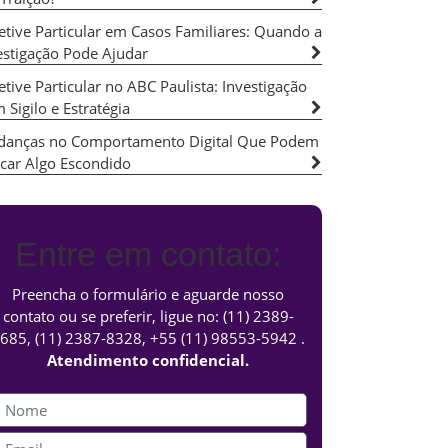
etive Particular em Casos Familiares: Quando a
estigação Pode Ajudar
etive Particular no ABC Paulista: Investigação
 Sigilo e Estratégia
anças no Comportamento Digital Que Podem
icar Algo Escondido
Entre em contato:
Preencha o formulário e aguarde nosso
contato ou se preferir, ligue no:
(11) 2389-
685
,
(11) 2387-8328
,
+55 (11) 98553-5942
.
Atendimento confidencial.