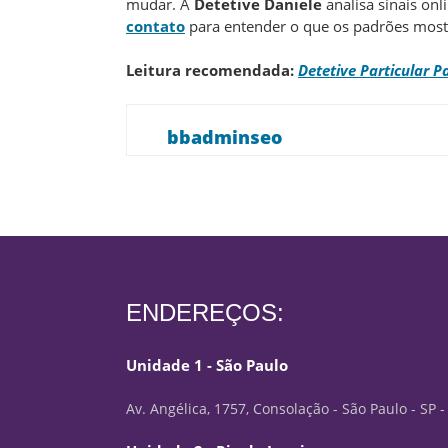
mudar. A
Detetive Daniele
analisa sinais onl
contato
para entender o que os padrões most
Leitura recomendada:
Detetive Particular 
bbadminseo
ENDEREÇOS:
Unidade 1 - São Paulo
Av. Angélica, 1757, Consolação - São Paulo - SP 