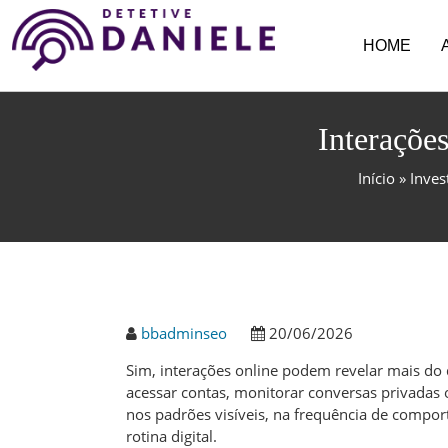
HOME
Interaçõe
Início
»
Inves
bbadminseo
20/06/2026
Sim, interações online podem revelar mais do qu
acessar contas, monitorar conversas privadas o
nos padrões visíveis, na frequência de compo
rotina digital.