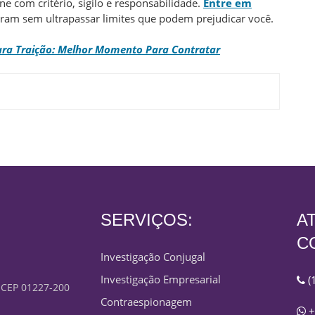
ine com critério, sigilo e responsabilidade.
Entre em
ram sem ultrapassar limites que podem prejudicar você.
Para Traição: Melhor Momento Para Contratar
SERVIÇOS:
A
C
Investigação Conjugal
Investigação Empresarial
(
- CEP 01227-200
Contraespionagem
+