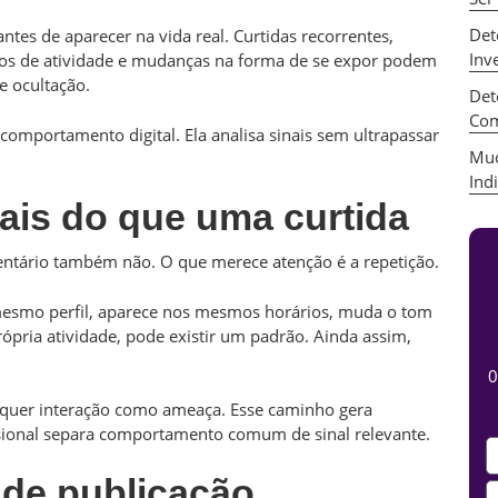
Det
tes de aparecer na vida real. Curtidas recorrentes,
Inv
ios de atividade e mudanças na forma de se expor podem
e ocultação.
Det
Com
comportamento digital. Ela analisa sinais sem ultrapassar
Mud
Ind
ais do que uma curtida
ntário também não. O que merece atenção é a repetição.
smo perfil, aparece nos mesmos horários, muda o tom
ópria atividade, pode existir um padrão. Ainda assim,
0
lquer interação como ameaça. Esse caminho gera
fissional separa comportamento comum de sinal relevante.
 de publicação