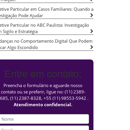
etive Particular em Casos Familiares: Quando a
estigação Pode Ajudar
etive Particular no ABC Paulista: Investigação
 Sigilo e Estratégia
anças no Comportamento Digital Que Podem
icar Algo Escondido
Entre em contato:
Preencha o formulário e aguarde nosso
contato ou se preferir, ligue no:
(11) 2389-
685
,
(11) 2387-8328
,
+55 (11) 98553-5942
.
Atendimento confidencial.