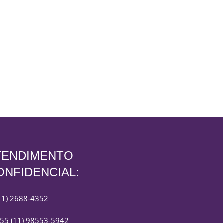
TENDIMENTO
ONFIDENCIAL:
11) 2688-4352
55 (11) 98553-5942