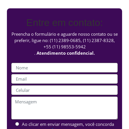
Entre em contato:
Preencha o formulário e aguarde nosso contato ou se
preferir, ligue no:
(11) 2389-0685
,
(11) 2387-8328
,
+55 (11) 98553-5942
.
Atendimento confidencial.
Ao clicar em enviar mensagem, você concorda