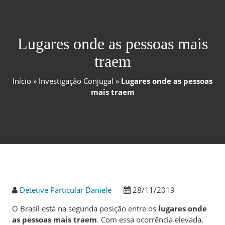
Lugares onde as pessoas mais
traem
Início
»
Investigação Conjugal
»
Lugares onde as pessoas
mais traem
Detetive Particular Daniele
28/11/2019
O Brasil está na segunda posição entre os
lugares onde
as pessoas mais traem
. Com essa ocorrência elevada,