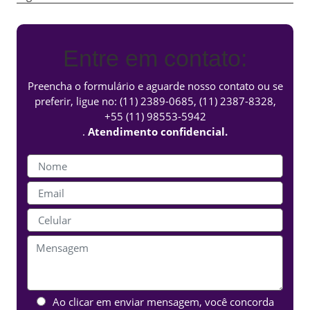
Entre em contato:
Preencha o formulário e aguarde nosso contato ou se
preferir, ligue no:
(11) 2389-0685
,
(11) 2387-8328
,
+55 (11) 98553-5942
.
Atendimento confidencial.
Ao clicar em enviar mensagem, você concorda