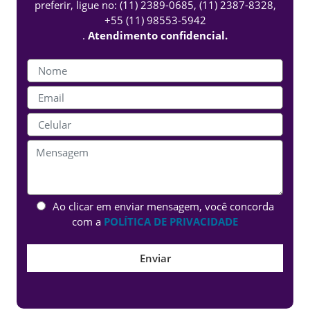
preferir, ligue no:
(11) 2389-0685
,
(11) 2387-8328
,
+55 (11) 98553-5942
.
Atendimento confidencial.
Ao clicar em enviar mensagem, você concorda
com a
POLÍTICA DE PRIVACIDADE