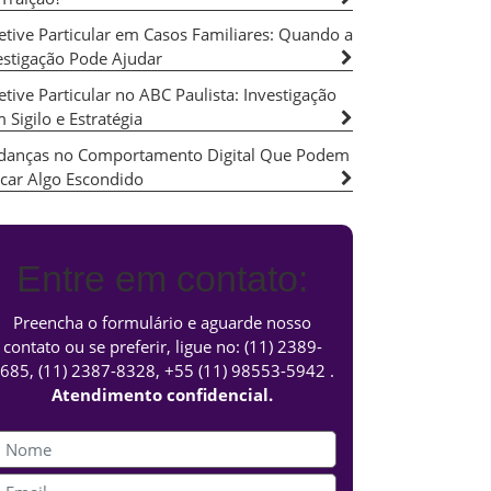
etive Particular em Casos Familiares: Quando a
estigação Pode Ajudar
etive Particular no ABC Paulista: Investigação
 Sigilo e Estratégia
anças no Comportamento Digital Que Podem
icar Algo Escondido
Entre em contato:
Preencha o formulário e aguarde nosso
contato ou se preferir, ligue no:
(11) 2389-
685
,
(11) 2387-8328
,
+55 (11) 98553-5942
.
Atendimento confidencial.