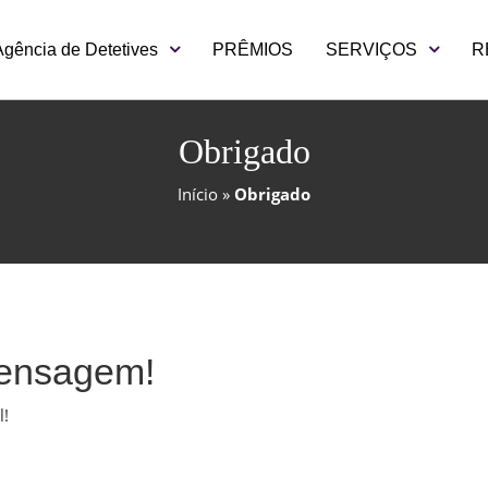
Agência de Detetives
PRÊMIOS
SERVIÇOS
R
Obrigado
Início
»
Obrigado
mensagem!
l!