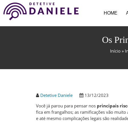
HOME
Os Pri
Início
»
I
Detetive Daniele
13/12/2023
Você já parou para pensar nos
principais ri
fica em frangalhos; as ramificações vão muito
e até mesmo complicações legais são realidad