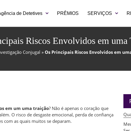
Agência de Detetives
PRÊMIOS
SERVIÇOS
R
ncipais Riscos Envolvidos em uma 
nvestigação Conjugal
»
Os Principais Riscos Envolvidos em um
scos em um uma traição
? Não é apenas o coração que
Qua
 além. O risco de desgaste emocional, perda de confiança
es com as quais muitos se deparam.
Meu
Ser