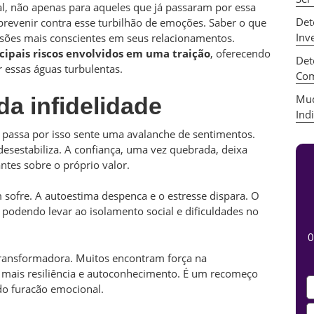
ial, não apenas para aqueles que já passaram por essa
Det
evenir contra esse turbilhão de emoções. Saber o que
Inv
isões mais conscientes em seus relacionamentos.
cipais riscos envolvidos em uma traição
, oferecendo
Det
r essas águas turbulentas.
Com
Mud
a infidelidade
Ind
passa por isso sente uma avalanche de sentimentos.
 desestabiliza. A confiança, uma vez quebrada, deixa
ntes sobre o próprio valor.
sofre. A autoestima despenca e o estresse dispara. O
 podendo levar ao isolamento social e dificuldades no
0
transformadora. Muitos encontram força na
 mais resiliência e autoconhecimento. É um recomeço
do furacão emocional.