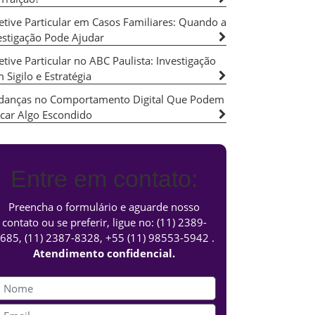
etive Particular em Casos Familiares: Quando a
estigação Pode Ajudar
etive Particular no ABC Paulista: Investigação
 Sigilo e Estratégia
anças no Comportamento Digital Que Podem
icar Algo Escondido
Entre em contato:
Preencha o formulário e aguarde nosso
contato ou se preferir, ligue no:
(11) 2389-
685
,
(11) 2387-8328
,
+55 (11) 98553-5942
.
Atendimento confidencial.