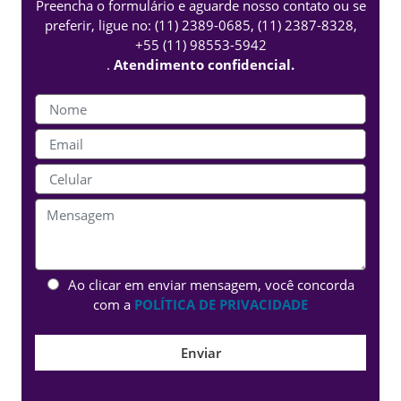
Preencha o formulário e aguarde nosso contato ou se
preferir, ligue no:
(11) 2389-0685
,
(11) 2387-8328
,
+55 (11) 98553-5942
.
Atendimento confidencial.
Ao clicar em enviar mensagem, você concorda
com a
POLÍTICA DE PRIVACIDADE