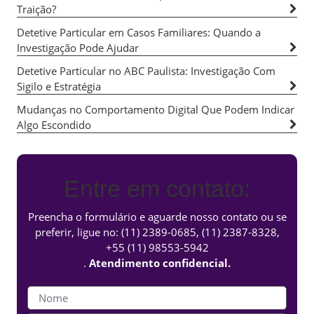
Traição?
Detetive Particular em Casos Familiares: Quando a
Investigação Pode Ajudar
Detetive Particular no ABC Paulista: Investigação Com
Sigilo e Estratégia
Mudanças no Comportamento Digital Que Podem Indicar
Algo Escondido
Entre em contato:
Preencha o formulário e aguarde nosso contato ou se
preferir, ligue no:
(11) 2389-0685
,
(11) 2387-8328
,
+55 (11) 98553-5942
.
Atendimento confidencial.