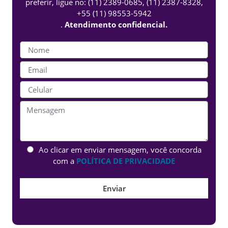
preferir, ligue no:
(11) 2389-0685
,
(11) 2387-8328
,
+55 (11) 98553-5942
.
Atendimento confidencial.
Ao clicar em enviar mensagem, você concorda
com a
POLÍTICA DE PRIVACIDADE