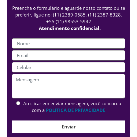
Preencha o formulário e aguarde nosso contato ou se
preferir, ligue no:
(11) 2389-0685
,
(11) 2387-8328
,
+55 (11) 98553-5942
.
Atendimento confidencial.
Ao clicar em enviar mensagem, você concorda
com a
POLÍTICA DE PRIVACIDADE