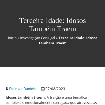
Terceira Idade: Idosos
Também Traem
Início
»
Investigação Conjugal
»
Terceira Idade: Idosos
Também Traem
Detetive Daniele
07/08/2023
Idosos também traem.
A traição é uma temática
complexa e emocionalmente carregada que atravessa as