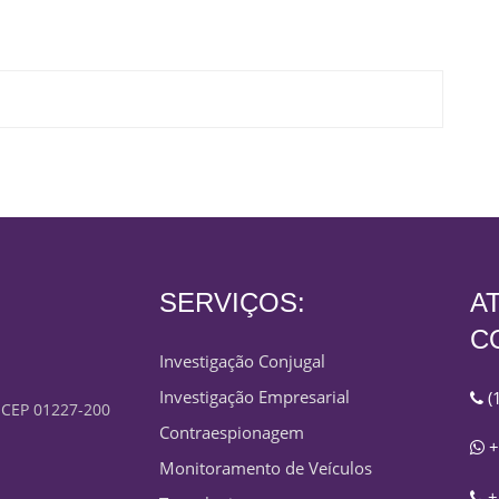
SERVIÇOS:
A
C
Investigação Conjugal
Investigação Empresarial
(
- CEP 01227-200
Contraespionagem
+
Monitoramento de Veículos
+