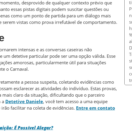
momento, desprovido de qualquer contexto prévio que
uanto essas pistas digitais podem suscitar questões ou
penas como um ponto de partida para um diálogo mais
e serem vistas como prova irrefutável de comportamento.
e
tornarem intensas e as conversas caseiras não
de um detetive particular pode ser uma opção válida. Esse
igações amorosas, particularmente útil para situações
te o Carnaval.
cretamente a pessoa suspeita, coletando evidências como
ossam esclarecer as atividades do indivíduo. Estas provas,
ais claro da situação, dificultando que o parceiro
m a
Detetive Daniele
, você tem acesso a uma equipe
ão facilitar na coleta de evidências.
Entre em contato
ição: É Possível Alegar?