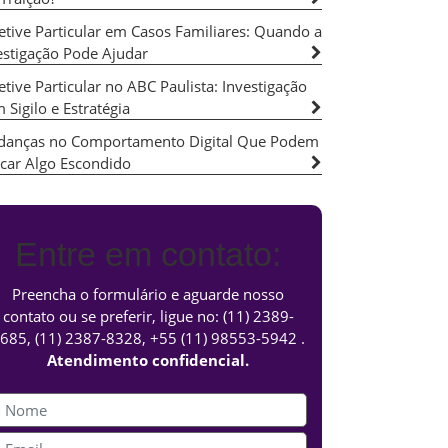
etive Particular em Casos Familiares: Quando a
estigação Pode Ajudar
etive Particular no ABC Paulista: Investigação
 Sigilo e Estratégia
anças no Comportamento Digital Que Podem
icar Algo Escondido
Entre em contato:
Preencha o formulário e aguarde nosso
contato ou se preferir, ligue no:
(11) 2389-
685
,
(11) 2387-8328
,
+55 (11) 98553-5942
.
Atendimento confidencial.