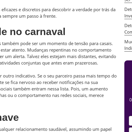
Det
ficazes e discretos para descobrir a verdade por trás da
Inv
ja sempre um passo à frente.
Det
de no carnaval
Com
Mud
mas também pode ser um momento de tensão para casais.
Ind
ial estar atento. Mudanças repentinas no comportamento
r um alerta. Talvez eles estejam mais distantes, evitando
atividades conjuntas que antes eram prazerosas.
r outro indicativo. Se o seu parceiro passa mais tempo do
 se fica nervoso ao receber notificações na sua
 sociais também entram nessa lista. Pois, um aumento
nhas ou o comportamento nas redes sociais, merece
0
have
qualquer relacionamento saudável, assumindo um papel