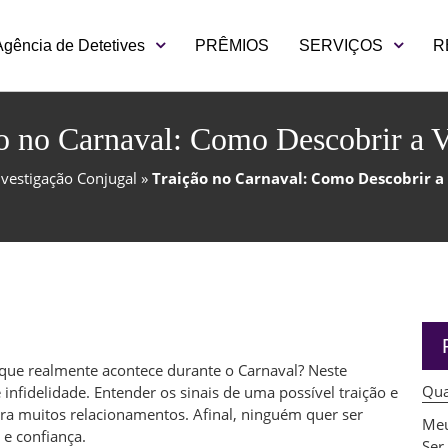
Agência de Detetives
PRÊMIOS
SERVIÇOS
R
o no Carnaval: Como Descobrir a 
nvestigação Conjugal
»
Traição no Carnaval: Como Descobrir a
que realmente acontece durante o Carnaval? Neste
Qua
nfidelidade. Entender os sinais de uma possível traição e
ra muitos relacionamentos. Afinal, ninguém quer ser
Meu
 e confiança.
Ser