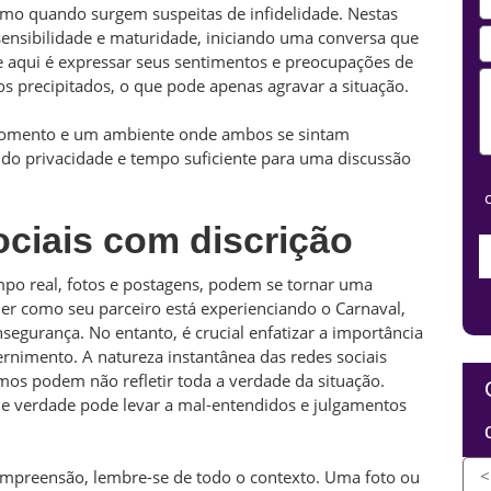
mo quando surgem suspeitas de infidelidade. Nestas
 sensibilidade e maturidade, iniciando uma conversa que
ve aqui é expressar seus sentimentos e preocupações de
s precipitados, o que pode apenas agravar a situação.
m momento e um ambiente onde ambos se sintam
ndo privacidade e tempo suficiente para uma discussão
ciais com discrição
mpo real, fotos e postagens, podem se tornar uma
r como seu parceiro está experienciando o Carnaval,
gurança. No entanto, é crucial enfatizar a importância
ernimento. A natureza instantânea das redes sociais
emos podem não refletir toda a verdade da situação.
de verdade pode levar a mal-entendidos e julgamentos
ompreensão, lembre-se de todo o contexto. Uma foto ou