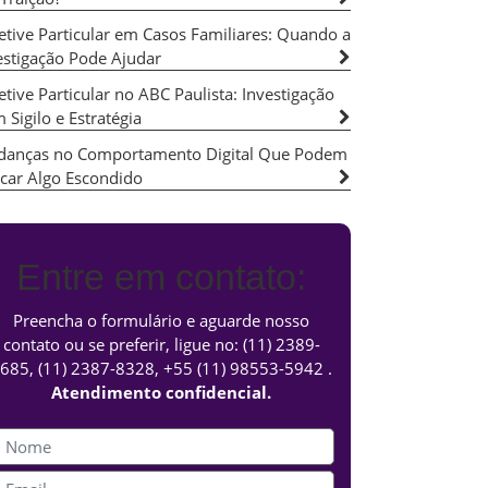
etive Particular em Casos Familiares: Quando a
estigação Pode Ajudar
etive Particular no ABC Paulista: Investigação
 Sigilo e Estratégia
anças no Comportamento Digital Que Podem
icar Algo Escondido
Entre em contato:
Preencha o formulário e aguarde nosso
contato ou se preferir, ligue no:
(11) 2389-
685
,
(11) 2387-8328
,
+55 (11) 98553-5942
.
Atendimento confidencial.