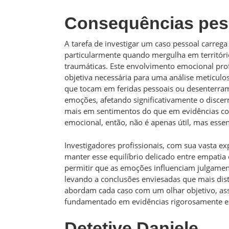
Consequências pess
A tarefa de investigar um caso pessoal carreg
particularmente quando mergulha em territóri
traumáticas. Este envolvimento emocional pr
objetiva necessária para uma análise meticulo
que tocam em feridas pessoais ou desenterra
emoções, afetando significativamente o disce
mais em sentimentos do que em evidências co
emocional, então, não é apenas útil, mas essen
Investigadores profissionais, com sua vasta ex
manter esse equilíbrio delicado entre empati
permitir que as emoções influenciam julgamen
levando a conclusões enviesadas que mais dis
abordam cada caso com um olhar objetivo, as
fundamentado em evidências rigorosamente e
Detetive Daniele