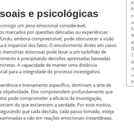
oais e psicológicas
a consigo um peso emocional considerável,
os marcados por questões delicadas ou experiências
ofundo, embora compreensível, pode obscurecer a visão
sa e imparcial dos fatos. O envolvimento direto em casos
m memórias dolorosas pode levar a um turbilhão de
rnimento e precipitando decisões apressadas baseadas
ncretas. A capacidade de manter uma distância
cial para a integridade do processo investigativo.
periência e treinamento específico, dominam a arte de
a e objetividade. Eles compreendem profundamente que
tos pode comprometer a eficácia da investigação,
torcem do que esclarecem a verdade. Por esse motivo,
segurando que cada decisão, cada passo tomado, esteja
xaminadas e não em reações emocionais instantâneas.