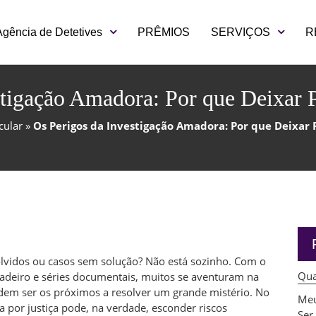
Agência de Detetives
PRÊMIOS
SERVIÇOS
R
tigação Amadora: Por que Deixar P
cular
»
Os Perigos da Investigação Amadora: Por que Deixar P
solvidos ou casos sem solução? Não está sozinho. Com o
Qua
dadeiro e séries documentais, muitos se aventuram na
dem ser os próximos a resolver um grande mistério. No
Meu
 por justiça pode, na verdade, esconder riscos
Ser