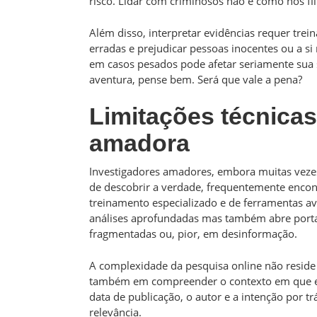
risco. Lidar com criminosos não é como nos fil
Além disso, interpretar evidências requer trein
erradas e prejudicar pessoas inocentes ou a s
em casos pesados pode afetar seriamente sua s
aventura, pense bem. Será que vale a pena?
Limitações técnicas
amadora
Investigadores amadores, embora muitas veze
de descobrir a verdade, frequentemente encont
treinamento especializado e de ferramentas av
análises aprofundadas mas também abre porta
fragmentadas ou, pior, em desinformação.
A complexidade da pesquisa online não reside
também em compreender o contexto em que es
data de publicação, o autor e a intenção por tr
relevância.